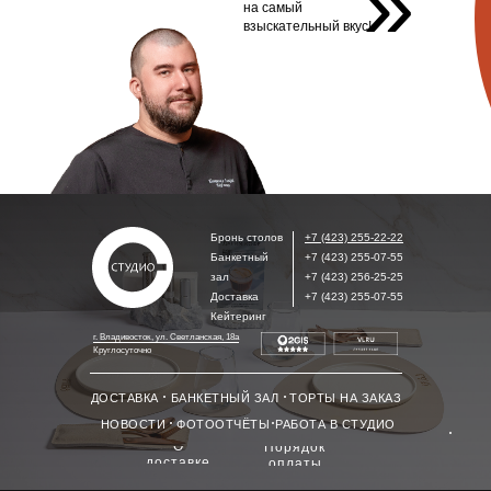
»
на самый
взыскательный вкус!
Бронь столов
+7 (423) 255-22-22
Банкетный
+7 (423) 255-07-55
зал
+7 (423) 256-25-25
Доставка
+7 (423) 255-07-55
Кейтеринг
г. Владивосток, ул. Светланская, 18а
Круглосуточно
ДОСТАВКА
БАНКЕТНЫЙ ЗАЛ
ТОРТЫ НА ЗАКАЗ
НОВОСТИ
ФОТООТЧЁТЫ
РАБОТА В СТУДИО
О
Порядок
доставке
оплаты